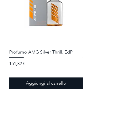
Profumo AMG Silver Thrill, EdP
Profumo AMG Red Thri
Prezzo
Prezzo
151,32 €
151,32 €
Aggiungi al carrello
Mappa del sito