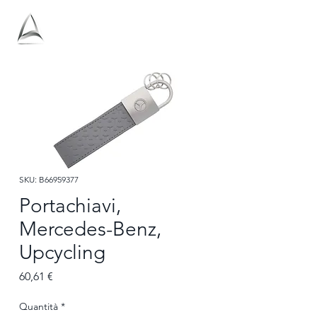
Antolini
SKU: B66959377
Portachiavi,
Mercedes-Benz,
Upcycling
Prezzo
60,61 €
Quantità
*