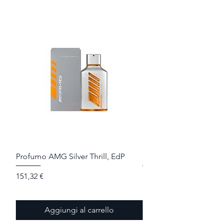
Profumo AMG Silver Thrill, EdP
Profumo AMG Red Thri
Prezzo
Prezzo
151,32 €
151,32 €
Aggiungi al carrello