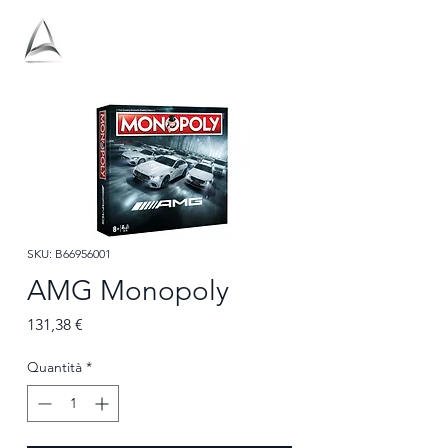
Antolini
SKU: B66956001
AMG Monopoly
Prezzo
131,38 €
Quantità
*