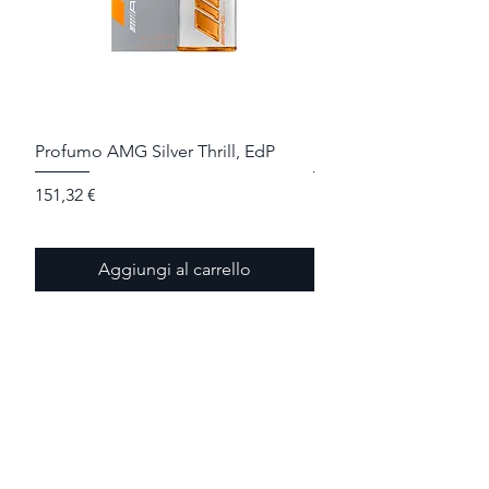
Profumo AMG Silver Thrill, EdP
Profumo AMG Red Thri
Prezzo
Prezzo
151,32 €
151,32 €
Aggiungi al carrello
Mappa del sito
HOME