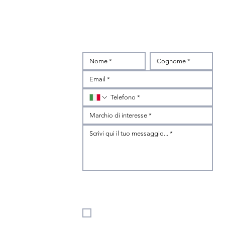
INTERESSATO?
Scrivici subito
z
ibertà,1
Dichiaro di avere compiuto sedici anni, e se minore di 
sedici, di essere stato autorizzato dal titolare della 
responsabilità genitoriale, pertanto acconsento al 
trattamento dei miei dati personali così come indicato 
nella 
Privacy Policy.
Accetto
*
Dichiaro di aver compiuto sedici anni e, se minore, di 