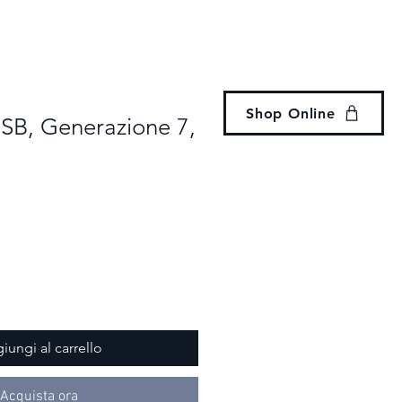
Accedi
eria
Noleggio
Revisione
Contatti
Shop Online
SB, Generazione 7,
iungi al carrello
Acquista ora