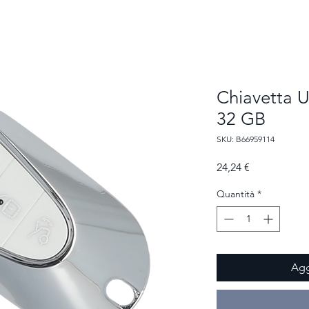
me
Chi siamo
Nuovo Subaru
Stock Vetture
Service
Carrozz
Chiavetta U
32 GB
SKU: B66959114
Prezzo
24,24 €
Quantità
*
Agg