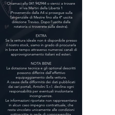
Chiamaci allo
041 942944
o vienici a trovare
in via Martiri della Libertà 1
(Provenendo dalla A4 si prosegue sulla
Tangenziale di Mestre fino alla 4ª uscita
direzione Treviso. Dopo l'uscita dalla
rotatoria ci troverete sulla destra).
EXTRA
Se la vettura ideale non è disponibile presso
il nostro stock, siamo in grado di procurarla
in breve tempo attraverso numerosi canali di
approvvigionamento italiani ed esteri.
NOTA BENE
La dotazione tecnica e gli optional descritti
possono differire dall’effettivo
equipaggiamento della vettura.
A causa della difformità dei dati pubblicati
dai vari portali, Antolini S.r.l. declina ogni
responsabilità per eventuali involontarie
incongruenze.
Le informazioni riportate non rappresentano
in alcun caso impegno contrattuale, che
resta vincolato unicamente alle condizioni
sottoscritte in sede di compravendita.