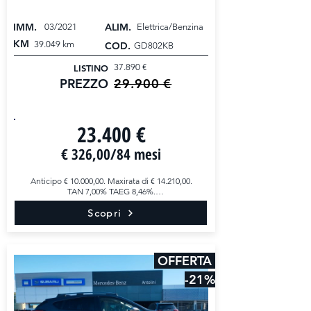
IMM.
ALIM.
03/2021
Elettrica/Benzina
KM
39.049 km
COD.
GD802KB
37.890 €
LISTINO
29.900 €
PREZZO
PREZZO PROMO
23.400 €
€ 326,00/84 mesi
Anticipo € 10.000,00. Maxirata di € 14.210,00.

TAN 7,00% TAEG 8,46%.

Scopri
Esempio di finanziamento completamente 
personalizzabile.

OFFERTA COMMERCIALE

Vettura Subaru XV già scontata di € 2.000,00, 
OFFERTA
applicando il pacchetto Antolini Zero Pensieri.

Lo sconto indicato si intende valido esclusivamente 
-21%
in caso di adesione a tale pacchetto e alle relative 
condizioni contrattuali.