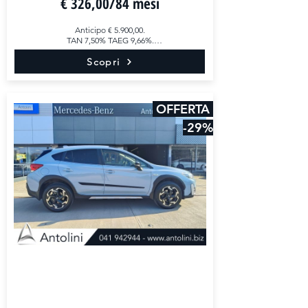
€ 326,00/84 mesi
Anticipo € 5.900,00.

TAN 7,50% TAEG 9,66%.

Scopri
Esempio di finanziamento completamente 
personalizzabile.
OFFERTA
-29%
SUBARU XV 2.0i e-Boxer MHEV
Lineartronic...
GARANZIA INCLUSA