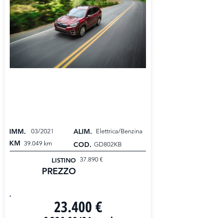
SUBARU XV 2.0i e-Boxer MHEV
Lineartronic...
GARANZIA INCLUSA
IMM.
ALIM.
03/2021
Elettrica/Benzina
KM
39.049 km
COD.
GD802KB
37.890 €
LISTINO
PREZZO
PREZZO PROMO
23.400 €