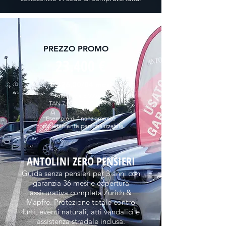
PREZZO PROMO
23.400 €
€ 326,00/84 mesi
Anticipo € 5.000,00.
TAN 7,00% TAEG 8,59%.
Esempio di finanziamento
completamente personalizzabile.
ANTOLINI ZERO PENSIERI
Guida senza pensieri per 3 anni con
garanzia 36 mesi e copertura
assicurativa completa Zurich &
Mapfre. Protezione totale contro
furti, eventi naturali, atti vandalici e
assistenza stradale inclusa.