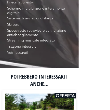
Pneumatici estivi
Schermo multifunzione interamente
digitale
Sistema di avviso di distanza
Ski bag
Specchietto retrovisore con funzione
antiabbagliamento
Streaming musicale integrato
Trazione integrale
Vetri oscurati
POTREBBERO INTERESSARTI
ANCHE...
OFFERTA