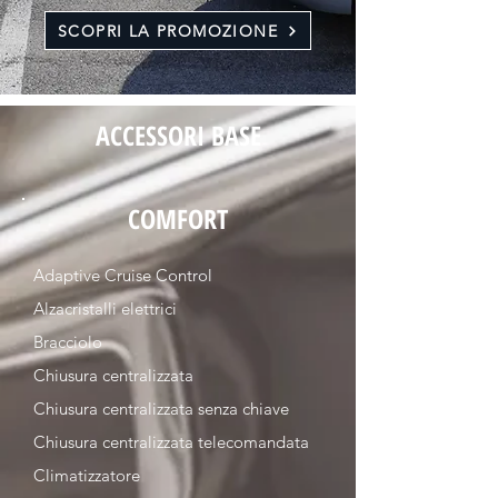
SCOPRI LA PROMOZIONE
ACCESSORI BASE
COMFORT
Adaptive Cruise Control
Alzacristalli elettrici
Bracciolo
Chiusura centralizzata
Chiusura centralizzata senza chiave
Chiusura centralizzata telecomandata
Climatizzatore