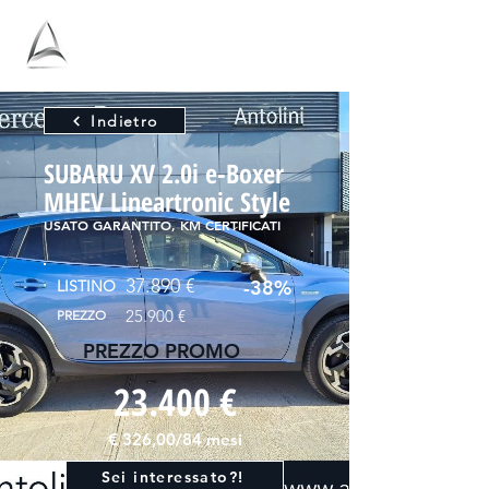
Antolini
Indietro
SUBARU XV 2.0i e-Boxer
MHEV Lineartronic Style
USATO GARANTITO, KM CERTIFICATI
37.890 €
-38%
LISTINO
25.900 €
PREZZO
PREZZO PROMO
23.400 €
€ 326,00/84 mesi
Sei interessato?!