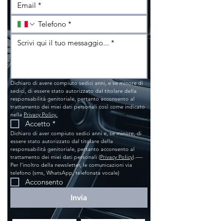
Dichiaro di avere compiuto sedici anni, e se minore di 
sedici, di essere stato autorizzato dal titolare della 
responsabilità genitoriale, pertanto acconsento al 
trattamento dei miei dati personali così come indicato 
nella 
Privacy Policy.
Accetto
*
Dichiaro di aver compiuto sedici anni e, se minore, di 
essere stato autorizzato dal titolare della 
responsabilità genitoriale, pertanto acconsento al 
trattamento dei miei dati personali (
Privacy Policy
).—- 
Per l’inoltro della newsletter, le comunicazioni via 
telefono (sms, WhatsApp, telefonata vocale)
Acconsento
Invia