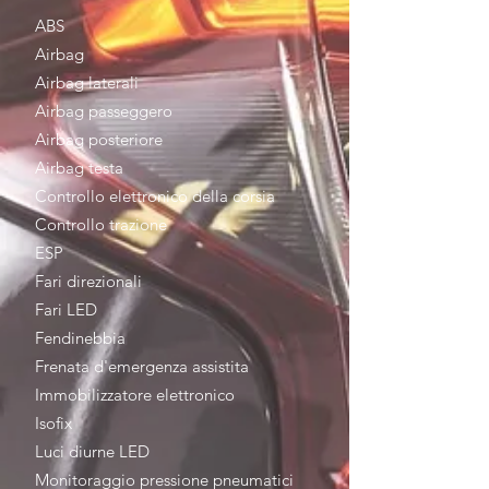
ABS
Airbag
Airbag laterali
Airbag passeggero
Airbag posteriore
Airbag testa
Controllo elettronico della corsia
Controllo trazione
ESP
Fari direzionali
Fari LED
Fendinebbia
Frenata d'emergenza assistita
Immobilizzatore elettronico
Isofix
Luci diurne LED
Monitoraggio pressione pneumatici