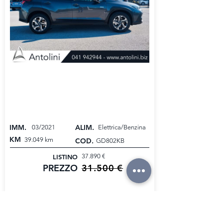
SUBARU XV 2.0i e-Boxer MHEV
Lineartronic...
GARANZIA INCLUSA
IMM.
ALIM.
03/2021
Elettrica/Benzina
KM
39.049 km
COD.
GD802KB
37.890 €
LISTINO
31.500 €
PREZZO
PREZZO PROMO
23.400 €
€ 326,00/84 mesi