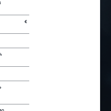
i
€
h
e
AMG