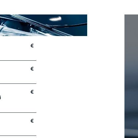
€
€
€
i
€