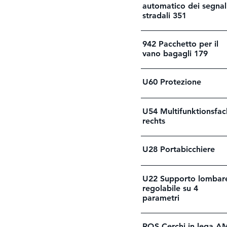
automatico dei segnal
stradali 351
942 Pacchetto per il
vano bagagli 179
U60 Protezione
U54 Multifunktionsfac
rechts
U28 Portabicchiere
U22 Supporto lombar
regolabile su 4
parametri
RQS Cerchi in lega 