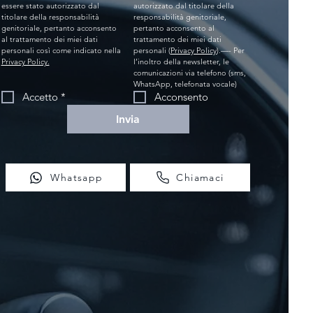
essere stato autorizzato dal 
autorizzato dal titolare della 
titolare della responsabilità 
responsabilità genitoriale, 
genitoriale, pertanto acconsento 
pertanto acconsento al 
al trattamento dei miei dati 
trattamento dei miei dati 
personali così come indicato nella 
personali (
Privacy Policy
).—- Per 
Privacy Policy.
l’inoltro della newsletter, le 
comunicazioni via telefono (sms, 
WhatsApp, telefonata vocale)
Accetto
*
Acconsento
Invia
Whatsapp
Chiamaci