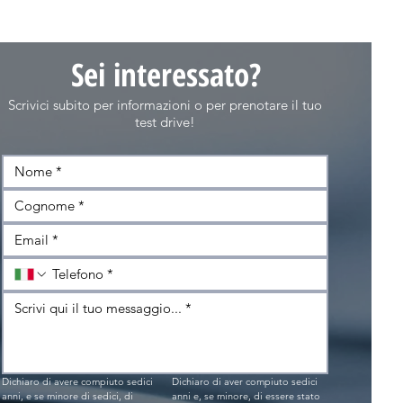
Sei interessato?
Scrivici subito per informazioni o per prenotare il tuo
test drive!
Dichiaro di avere compiuto sedici 
Dichiaro di aver compiuto sedici 
anni, e se minore di sedici, di 
anni e, se minore, di essere stato 