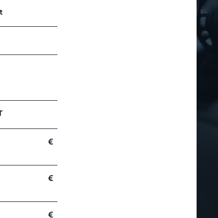
t
T
€
€
€