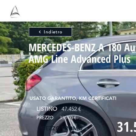
Ho
Antolini
Indietro
MERCEDES-BENZ A 180 Au
AMG Line Advanced Plus
USATO GARANTITO, KM CERTIFICATI
LISTINO
47.452 €
PREZZO
33.900 €
31.
PREZZO PROMO