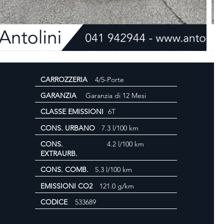
CARROZZERIA
4/5-Porte
GARANZIA
Garanzia di 12 Mesi
CLASSE EMISSIONI
6T
CONS. URBANO
7.3 l/100 km
CONS.
4.2 l/100 km
EXTRAURB.
CONS. COMB.
5.3 l/100 km
EMISSIONI CO2
121.0 g/km
CODICE
533689