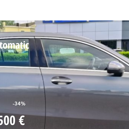
me
Chi siamo
Nuovo Subaru
Stock Vetture
Service
Carrozz
tomatic
-34%
500 €