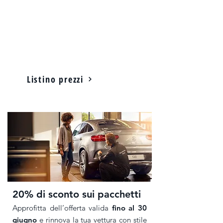
ServiceCare.
Il pacchetto ServiceCare include i
costi di manodopera, liquidi e
Ricambi Originali utilizzati negli
interventi di manutenzione.
Listino prezzi
20% di sconto sui pacchetti
Approfitta dell’offerta valida
fino al 30
giugno
e rinnova la tua vettura con stile