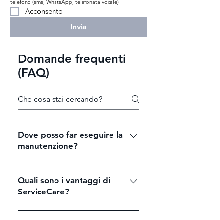
telefono (sms, WhatsApp, telefonata vocale)
Acconsento
Invia
Domande frequenti
(FAQ)
Dove posso far eseguire la
manutenzione?
I servizi inclusi nel contratto possono
essere eseguiti presso qualsiasi
Quali sono i vantaggi di
partner di assistenza autorizzato
ServiceCare?
Mercedes-Benz.
ServiceCare include tutte le