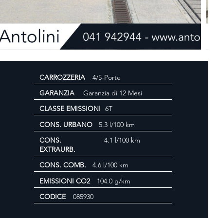
CARROZZERIA
4/5-Porte
GARANZIA
Garanzia di 12 Mesi
CLASSE EMISSIONI
6T
CONS. URBANO
5.3 l/100 km
CONS.
4.1 l/100 km
EXTRAURB.
CONS. COMB.
4.6 l/100 km
EMISSIONI CO2
104.0 g/km
CODICE
085930