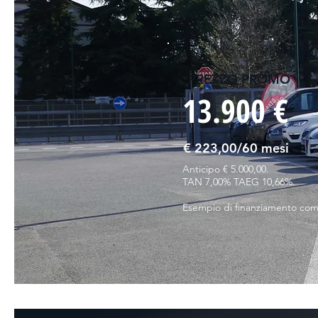
PREZZO PROMO
13.900 €
€ 223,00/60 mesi
Anticipo € 5.000,00.
TAN 7,00% TAEG 10,66%.
Esempio di finanziamento com