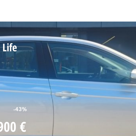
me
Chi siamo
Nuovo Subaru
Stock Vetture
Service
Carrozz
Life
-43%
900 €