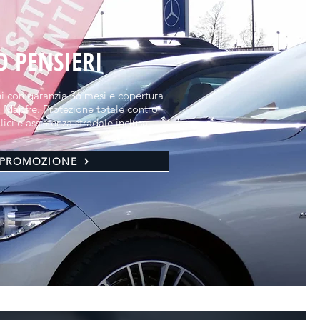
O PENSIERI
ni con garanzia 36 mesi e copertura
 Mapfre. Protezione totale contro
alici e assistenza stradale inclusa.
 PROMOZIONE