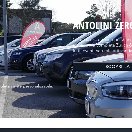
ANTOLINI ZER
Guida senza pensieri per 3 an
assicurativa completa Zurich &
furti, eventi naturali, atti vand
SCOPRI LA
pletamente personalizzabile.