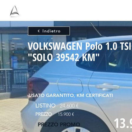
Ho
Antolini
Indietro
VOLKSWAGEN Polo 1.0 TSI 
"SOLO 39542 KM"
USATO GARANTITO, KM CERTIFICATI
LISTINO
24.600 €
PREZZO
15.900 €
13.
PREZZO PROMO