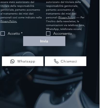
essere stato autorizzato dal 
autorizzato dal titolare della 
titolare della responsabilità 
responsabilità genitoriale, 
genitoriale, pertanto acconsento 
pertanto acconsento al 
al trattamento dei miei dati 
trattamento dei miei dati 
personali così come indicato nella 
personali (
Privacy Policy
).—- Per 
Privacy Policy.
l’inoltro della newsletter, le 
comunicazioni via telefono (sms, 
WhatsApp, telefonata vocale)
Accetto
*
Acconsento
Invia
Whatsapp
Chiamaci