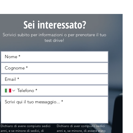
Sei interessato?
Scrivici subito per informazioni o per prenotare il tuo
test drive!
Dichiaro di avere compiuto sedici 
Dichiaro di aver compiuto sedici 
anni, e se minore di sedici, di 
anni e, se minore, di essere stato 