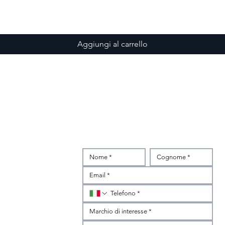
Vista rapida
Aggiungi al carrello
INTERESSATO?
Scrivici subito
z
ibertà,1