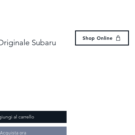
Accedi
eria
Noleggio
Revisione
Contatti
Shop Online
Originale Subaru
iungi al carrello
Acquista ora