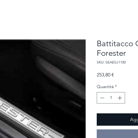
me
Chi siamo
Nuovo Subaru
Stock Vetture
Service
Carrozz
Battitacco 
Forester
SKU: SEAESJ1100
Prezzo
253,80 €
Quantità
*
Agg