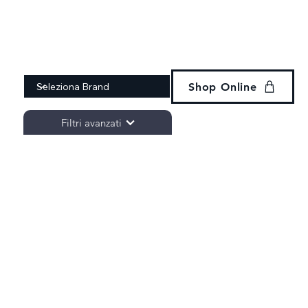
Accedi
eria
Noleggio
Revisione
Contatti
BRAND
Shop Online
Filtri avanzati