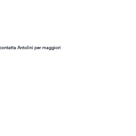
 contatta Antolini per maggiori 
RIMANI AGGIORNATO!
Seguici su Facebook