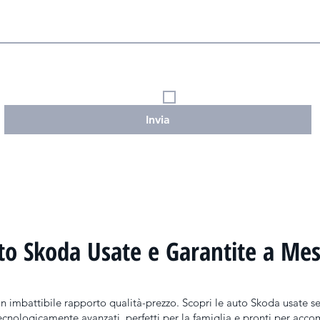
 minore di sedici, di essere stato 
Dichiaro di aver compiuto sedici anni e, se m
à genitoriale, pertanto acconsento al 
titolare della responsabilità genitoriale, p
me indicato nella 
Privacy Policy.
dati personali (
Privacy Policy
).—- Per l’inolt
telefono (sms, WhatsApp, telefonata vocale
Acconsento
Invia
to Skoda Usate e Garantite a Mes
 imbattibile rapporto qualità-prezzo. Scopri le auto Skoda usate sele
cnologicamente avanzati, perfetti per la famiglia e pronti per acco