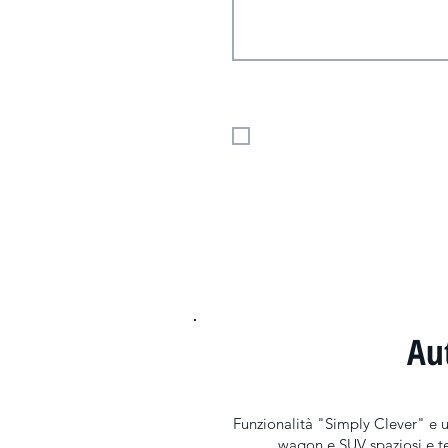
Dichiaro di avere compiuto sedici anni, e se
autorizzato dal titolare della responsabilit
trattamento dei miei dati personali così co
Accetto
*
Au
Funzionalità "Simply Clever" e un
wagon e SUV spaziosi e te