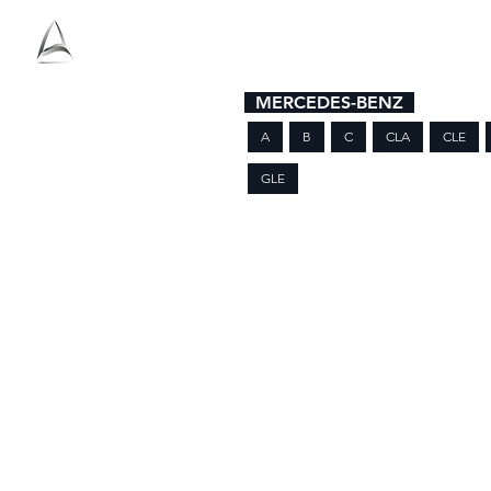
Ho
Antolini
MERCEDES-BENZ
A
B
C
CLA
CLE
GLE