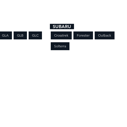
me
Chi siamo
Nuovo Subaru
Stock Vetture
Service
Carrozz
SUBARU
GLA
GLB
GLC
Crosstrek
Forester
Outback
Solterra