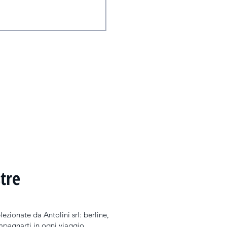
inore, di essere stato autorizzato dal 
ertanto acconsento al trattamento dei miei 
ro della newsletter, le comunicazioni via 
)
tre
zionate da Antolini srl: berline,
mpagnarti in ogni viaggio.