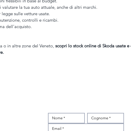
oni flessibili in base al budget.
di valutare la tua auto attuale, anche di altri marchi.
r legge sulle vetture usate.
nutenzione, controlli e ricambi.
ma dell’acquisto.
a o in altre zone del Veneto, 
scopri lo stock online di Skoda usate e
ve.
INTERESSATO?
Scrivici subito
z
ibertà,1