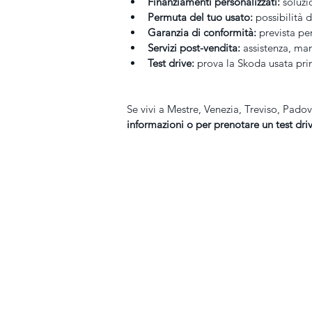
Finanziamenti personalizzati:
 soluzi
Permuta del tuo usato:
 possibilità 
Garanzia di conformità:
 prevista pe
Servizi post-vendita:
 assistenza, ma
Test drive:
 prova la Skoda usata pri
Se vivi a Mestre, Venezia, Treviso, Padov
informazioni o per prenotare un test dri
ANTOLINI srl
Mappa del sito
P.iva 02087260275
TEL: +39 041 942944
HOME
MAIL:
info@antolini.bi
NUOVO
IND.: Via Martiri della l
Subaru Crosstrek
30174 - Mestre (VE)
Subaru Forester
Subaru Outback