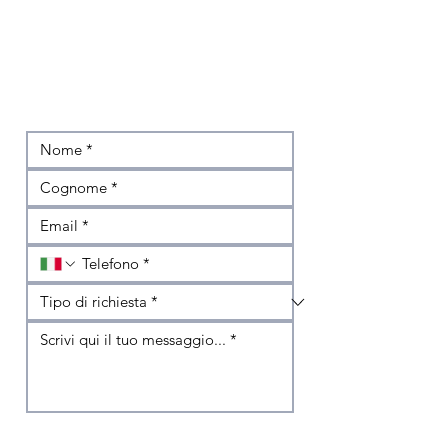
Non hai trovato l'auto che cerchi?
Scrivici subito e ti ricontatteremo
Dichiaro di avere compiuto sedici anni, e se minore 
di sedici, di essere stato autorizzato dal titolare 