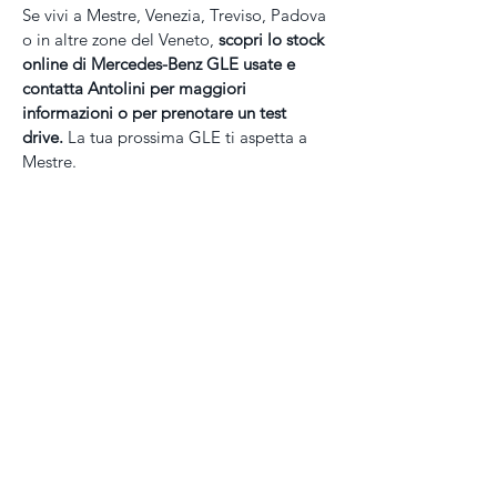
Se vivi a Mestre, Venezia, Treviso, Padova 
o in altre zone del Veneto, 
scopri lo stock 
online di Mercedes-Benz GLE usate e 
contatta Antolini per maggiori 
informazioni o per prenotare un test 
drive. 
La tua prossima GLE ti aspetta a 
Mestre.
Mappa del sito
HOME
NUOVO
Subaru Crosstrek
Subaru Forester
Subaru Outback