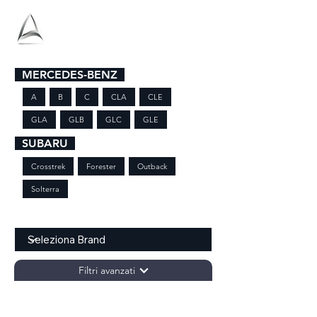
Antolini
MERCEDES-BENZ
A
B
C
CLA
CLE
GLA
GLB
GLC
GLE
SUBARU
Crosstrek
Forester
Outback
Solterra
BRAND
Filtri avanzati