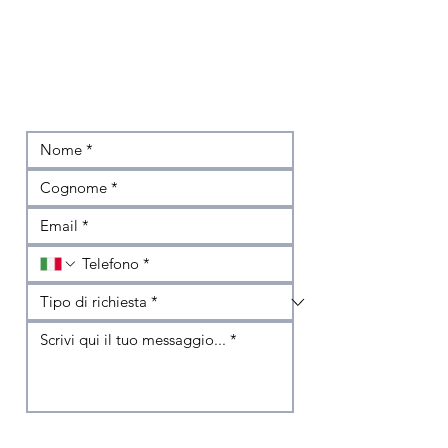
Non hai trovato l'auto che cerchi?
Scrivici subito e ti ricontatteremo
Dichiaro di avere compiuto sedici anni, e se minore 
di sedici, di essere stato autorizzato dal titolare 