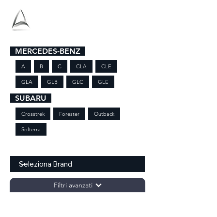
Antolini
MERCEDES-BENZ
A
B
C
CLA
CLE
GLA
GLB
GLC
GLE
SUBARU
Crosstrek
Forester
Outback
Solterra
BRAND
Filtri avanzati